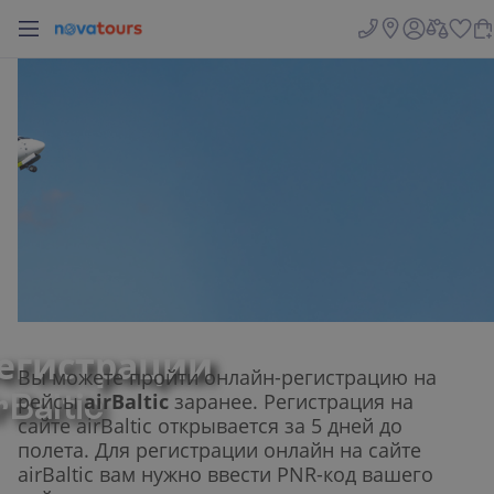
страции на рейсы airBaltic
регистрации
Вы можете пройти онлайн-регистрацию на
Baltic
рейсы
airBaltic
заранее. Регистрация на
сайте airBaltic открывается за 5 дней до
полета. Для регистрации онлайн на сайте
airBaltic вам нужно ввести PNR-код вашего