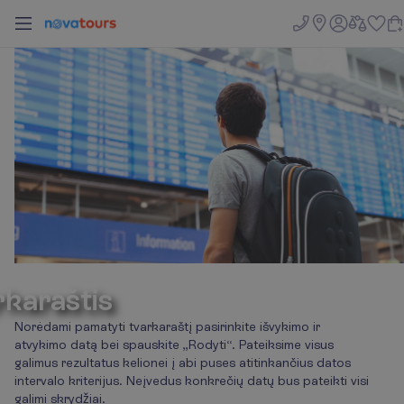
rkaraštis
Norėdami pamatyti tvarkaraštį pasirinkite išvykimo ir
atvykimo datą bei spauskite „Rodyti“. Pateiksime visus
galimus rezultatus kelionei į abi puses atitinkančius datos
intervalo kriterijus. Neįvedus konkrečių datų bus pateikti visi
galimi skrydžiai.